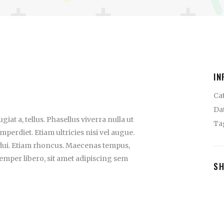
IN
Ca
Da
iat a, tellus. Phasellus viverra nulla ut
Ta
perdiet. Etiam ultricies nisi vel augue.
 dui. Etiam rhoncus. Maecenas tempus,
mper libero, sit amet adipiscing sem
S