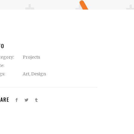
FO
tegory:
Projects
te:
gs:
Art
,
Design
HARE